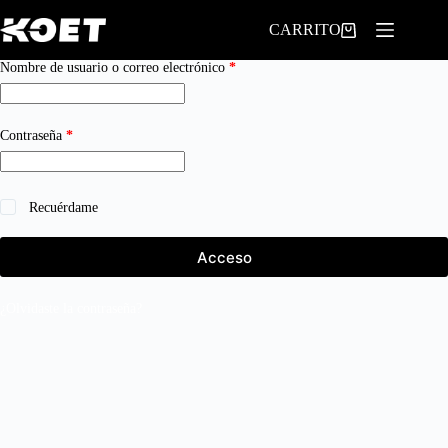
Saltar
al
CARRITO
contenido
Obligatorio
Nombre de usuario o correo electrónico
*
Obligatorio
Contraseña
*
Recuérdame
Acceso
¿Olvidaste la contraseña?