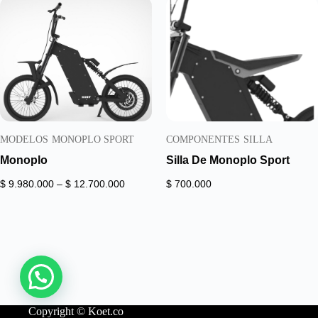
MODELOS
MONOPLO SPORT
COMPONENTES
SILLA
Monoplo
Silla De Monoplo Sport
Rango
$
9.980.000
–
$
12.700.000
$
700.000
de
precios:
desde
$ 9.980.000
hasta
$ 12.700.000
Copyright © Koet.co